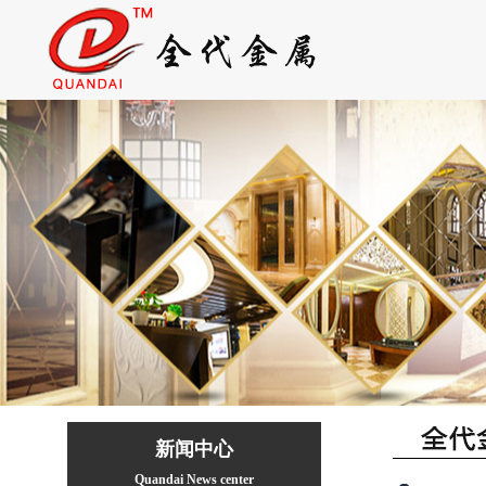
新闻中心
Quandai News center