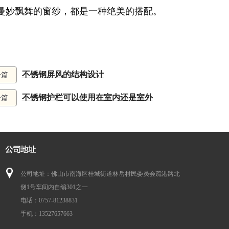
曼妙飘舞的窗纱，都是一种绝美的搭配。
不锈钢屏风的结构设计
一篇
不锈钢护栏可以使用在室内还是室外
一篇
公司地址：佛山市南海区桂城街道林岳村民委员会疏港路北
侧1号车间内自编301之一
电话：0757-81238831
手机：13527657663