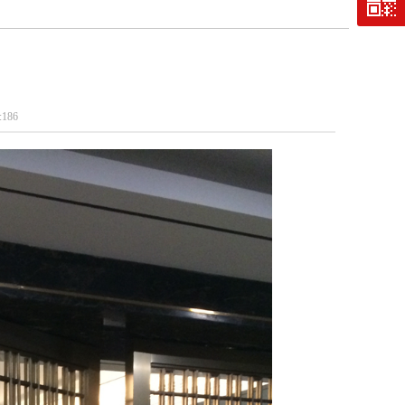
:
186